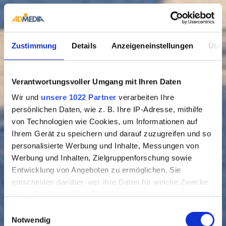
Zustimmung
Details
Anzeigeneinstellungen
Über
Verantwortungsvoller Umgang mit Ihren Daten
Wir und
unsere 1022 Partner
verarbeiten Ihre
persönlichen Daten, wie z. B. Ihre IP-Adresse, mithilfe
von Technologien wie Cookies, um Informationen auf
Ihrem Gerät zu speichern und darauf zuzugreifen und so
personalisierte Werbung und Inhalte, Messungen von
Werbung und Inhalten, Zielgruppenforschung sowie
Entwicklung von Angeboten zu ermöglichen. Sie
entscheiden darüber, wer Ihre Daten für welche Zwecke
nutzt. Sie können Ihre Einwilligung jederzeit über die
Cookie-Erklärung oder durch Klicken auf das Privacy
Einwilligungsauswahl
Trigger Symbol ändern oder widerrufen
Notwendig