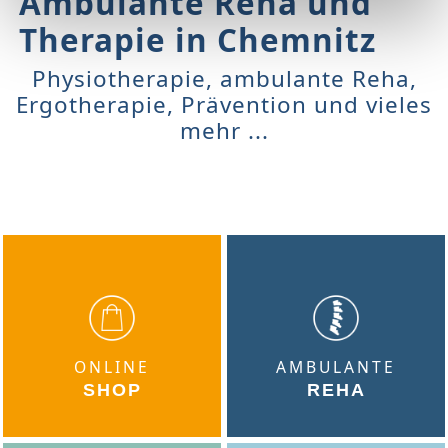
Ambulante Reha und
weiteren Daten zusammen, die Sie ihnen bereitgestellt
haben oder die sie im Rahmen Ihrer Nutzung der Dienste
Therapie in Chemnitz
gesammelt haben.
Physiotherapie, ambulante Reha,
Ergotherapie, Prävention und vieles
mehr ...
ONLINE
AMBULANTE
SHOP
REHA