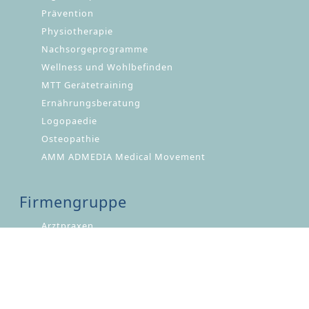
Prävention
Physiotherapie
Nachsorgeprogramme
Wellness und Wohlbefinden
MTT Gerätetraining
Ernährungsberatung
Logopaedie
Osteopathie
AMM ADMEDIA Medical Movement
Firmengruppe
Navigation
Arztpraxen
überspringen
Medizinisches Labor Waldenburg
ADMEDIA Weiterbildung
ADMEDINO Kindertagesstätte