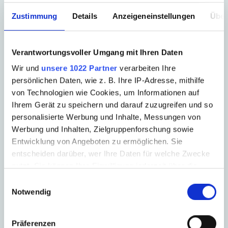
Zustimmung
Details
Anzeigeneinstellungen
Über
Verantwortungsvoller Umgang mit Ihren Daten
bewerbung-chemnitz@admedia.de
Wir und
unsere 1022 Partner
verarbeiten Ihre
ADMEDIA Reha GmbH
persönlichen Daten, wie z. B. Ihre IP-Adresse, mithilfe
Planitzwiese 17 | 09130 Chemnitz
von Technologien wie Cookies, um Informationen auf
Ihrem Gerät zu speichern und darauf zuzugreifen und so
personalisierte Werbung und Inhalte, Messungen von
Werbung und Inhalten, Zielgruppenforschung sowie
Hast du Fragen?
Entwicklung von Angeboten zu ermöglichen. Sie
0371 4003-300
entscheiden darüber, wer Ihre Daten für welche Zwecke
nutzt. Sie können Ihre Einwilligung jederzeit über die
Cookie-Erklärung oder durch Klicken auf das Privacy
Einwilligungsauswahl
Trigger Symbol ändern oder widerrufen
Notwendig
Wenn Sie es erlauben, würden wir auch gerne:
Präferenzen