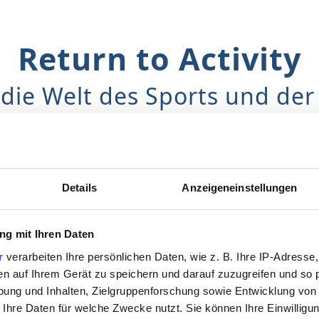
Return to Activity
 die Welt des Sports und der 
Risiko
Details
Anzeigeneinstellungen
g mit Ihren Daten
Funktionell
r
verarbeiten Ihre persönlichen Daten, wie z. B. Ihre IP-Adresse,
Durch verschiedene funktionelle
ir
Bewegungsanalysen werden die grundlegenden
en auf Ihrem Gerät zu speichern und darauf zuzugreifen und so 
Funktionen der beeinträchtigten Körperseite mit
ung und Inhalten, Zielgruppenforschung sowie Entwicklung von
denen der gesunden Seite verglichen, sowie
Bewegungs- und Haltungskontrollen
 Ihre Daten für welche Zwecke nutzt. Sie können Ihre Einwilligun
durchgeführt.