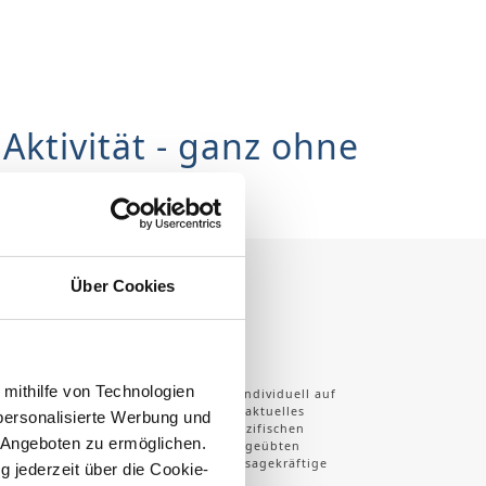
Aktivität - ganz ohne
Über Cookies
Spezifisch
 mithilfe von Technologien
Die Beurteilung wird gezielt und individuell auf
Ihre persönlichen Aktivitäten, Ihr aktuelles
personalisierte Werbung und
Leistungsniveau sowie auf die spezifischen
 Angeboten zu ermöglichen.
Anforderungen der von Ihnen ausgeübten
Sportart abgestimmt, um eine aussagekräftige
g jederzeit über die Cookie-
Analyse zu generieren.