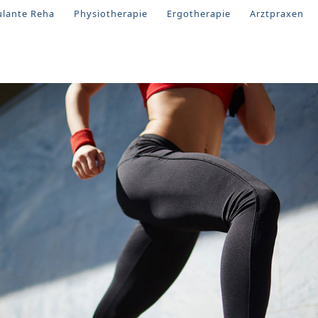
lante Reha
Physiotherapie
Ergotherapie
Arztpraxen
e