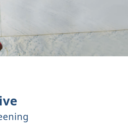
ive
reening