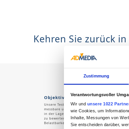
Kehren Sie zurück in
Zustimmung
Verantwortungsvoller Umgan
Objektiv
Wir und
unsere 1022 Partne
Unsere Testverfahren liefern präzise, objektiv
messbare und vergleichbare Werte. Damit sind w
wie Cookies, um Information
in der Lage, Ihre Leistungsfähigkeit zuverlässig
Inhalte, Messungen von Werb
zu bewerten und Auskunft über die risikofreie
Belastbarkeit zu geben.
Sie entscheiden darüber, wer