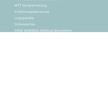
MTT Gerätetraining
Ernährungsberatung
Logopaedie
Osteopathie
AMM ADMEDIA Medical Movement
Firmengruppe
Navigation
Arztpraxen
überspringen
Medizinisches Labor Waldenburg
ADMEDIA Weiterbildung
ADMEDINO Kindertagesstätte
Wo finden Sie uns?
ADMEDIA Rehazentrum Chemnitz
Planitzwiese 17 | 09130 Chemnitz
0371 4003-100