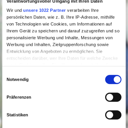
Verantwortungsvoller Umgang mit Ihren Daten
Wir und
unsere 1022 Partner
verarbeiten Ihre
persönlichen Daten, wie z. B. Ihre IP-Adresse, mithilfe
von Technologien wie Cookies, um Informationen auf
Ihrem Gerät zu speichern und darauf zuzugreifen und so
personalisierte Werbung und Inhalte, Messungen von
Werbung und Inhalten, Zielgruppenforschung sowie
Entwicklung von Angeboten zu ermöglichen. Sie
entscheiden darüber, wer Ihre Daten für welche Zwecke
nutzt. Sie können Ihre Einwilligung jederzeit über die
Cookie-Erklärung oder durch Klicken auf das Privacy
Einwilligungsauswahl
Trigger Symbol ändern oder widerrufen
Notwendig
Wenn Sie es erlauben, würden wir auch gerne:
Präferenzen
Informationen über Ihre geografische Lage
erfassen, welche bis auf einige Meter genau sein
können
Statistiken
Ihr Gerät durch aktives Scannen nach
bestimmten Merkmalen (Fingerprinting) identifizieren