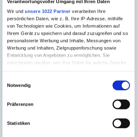
Verantwortungsvoller Umgang mit Ihren Daten
bewerbung-chemnitz@admedia.de
Wir und
unsere 1022 Partner
verarbeiten Ihre
persönlichen Daten, wie z. B. Ihre IP-Adresse, mithilfe
ADMEDIA MVZ Chemnitz
von Technologien wie Cookies, um Informationen auf
Planitzwiese 35 | 09130 Chemnitz
Ihrem Gerät zu speichern und darauf zuzugreifen und so
personalisierte Werbung und Inhalte, Messungen von
Werbung und Inhalten, Zielgruppenforschung sowie
Hast du Fragen?
Entwicklung von Angeboten zu ermöglichen. Sie
entscheiden darüber, wer Ihre Daten für welche Zwecke
0371 43254-33
nutzt. Sie können Ihre Einwilligung jederzeit über die
Cookie-Erklärung oder durch Klicken auf das Privacy
Einwilligungsauswahl
Trigger Symbol ändern oder widerrufen
Notwendig
Deine Ansprechpartnerin:
Wenn Sie es erlauben, würden wir auch gerne:
Julianna Kosalla
Präferenzen
Informationen über Ihre geografische Lage
erfassen, welche bis auf einige Meter genau sein
können
Statistiken
Ihr Gerät durch aktives Scannen nach